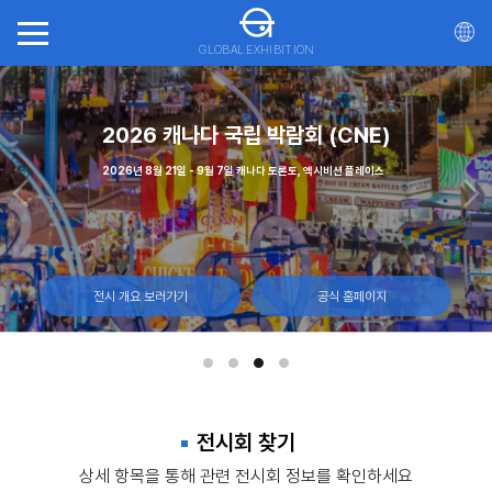
GLOBAL EXHIBITION
회(ITTS)
가스
2026 캐나다 국립 박람회 (CNE)
20
일, 몬트리올 캐나다
 - 12일, 라스베이거스 컨벤션 센터
2026년 8월 21일 - 9월 7일 캐나다 토론토, 엑시비션 플레이스
2026년 10월 21일 - 23일 마
전시 개요 보러가기
전시 개요 보러가기
전시 개요 보러가기
공식 홈페이지
공식 홈페이지
공식 홈페이지
전시회 찾기
상세 항목을 통해 관련 전시회 정보를 확인하세요