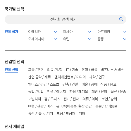
국가별 선택
전체 국가
산업별 선택
전체 산업
교육 / 훈련
의료 / 약학
IT / 기술
은행 / 금융
비즈니스 서비스
산업 공학 / 재료
엔터테인먼트 / 미디어
과학 / 연구
웰니스 / 건강 / 스포츠
건축 / 건설
예술 / 공예
식품 / 음료
농업 / 임업
전력 / 에너지
환경 / 폐기물
패션 / 뷰티
물류 / 운송
모빌리티
홈 / 오피스
전기 / 전자
의류 / 의복
보안 / 방위
여행 / 관광 / 여가
유아/육아용품, 출산 건강
동물 / 반려동물
통신 기술 및 기기
포장 / 포장재
기타
전시 개최일