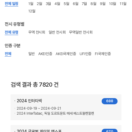
전체 일정
1월
2월
3월
4월
5월
6월
7월
8월
9월
10월
11월
12월
전시 유형별
전체 유형
무역 전시회
일반 전시회
무역일반 전시회
인증 구분
전체
일반
AKEI인증
AKEI국제인증
UFI인증
FI국제인증
검색 결과 총 7820 건
2024 인터타박
688
2024-09-19 ~ 2024-09-21
2024 InterTabac, 독일 도르트문트 메세 베스트팔렌할렌
2024 글로벌 게이밍 엑스포
670