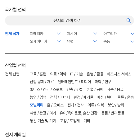
국가별 선택
전체 국가
산업별 선택
전체 산업
교육 / 훈련
의료 / 약학
IT / 기술
은행 / 금융
비즈니스 서비스
산업 공학 / 재료
엔터테인먼트 / 미디어
과학 / 연구
웰니스 / 건강 / 스포츠
건축 / 건설
예술 / 공예
식품 / 음료
농업 / 임업
전력 / 에너지
환경 / 폐기물
패션 / 뷰티
물류 / 운송
모빌리티
홈 / 오피스
전기 / 전자
의류 / 의복
보안 / 방위
여행 / 관광 / 여가
유아/육아용품, 출산 건강
동물 / 반려동물
통신 기술 및 기기
포장 / 포장재
기타
전시 개최일