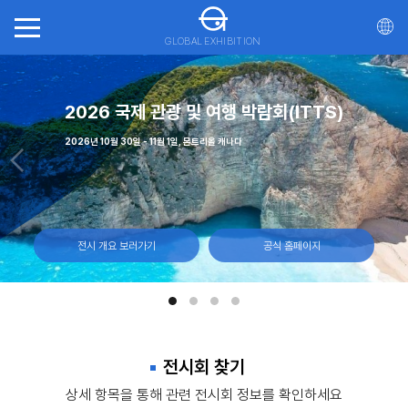
GLOBAL EXHIBITION
(CNE)
가스
2026 국제 관광 및 여행 박람회(ITTS)
월 7일 캐나다 토론토, 엑시비션 플레이스
 - 23일 마리나 베이 샌즈, 싱가포르
 - 12일, 라스베이거스 컨벤션 센터
2026년 10월 30일 - 11월 1일, 몬트리올 캐나다
전시 개요 보러가기
전시 개요 보러가기
전시 개요 보러가기
전시 개요 보러가기
공식 홈페이지
공식 홈페이지
공식 홈페이지
공식 홈페이지
전시회 찾기
상세 항목을 통해 관련 전시회 정보를 확인하세요