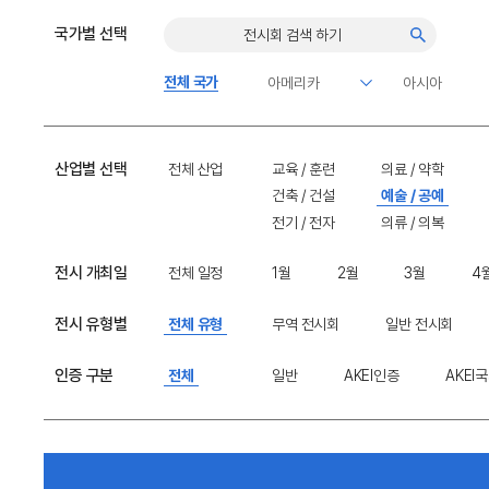
국가별 선택
전체 국가
산업별 선택
전체 산업
교육 / 훈련
의료 / 약학
건축 / 건설
예술 / 공예
전기 / 전자
의류 / 의복
전시 개최일
전체 일정
1월
2월
3월
4
전시 유형별
전체 유형
무역 전시회
일반 전시회
인증 구분
전체
일반
AKEI인증
AKEI