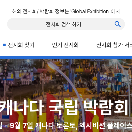
해외 전시회/ 박람회 정보는 'Global Exhibition' 에서
전시회 찾기
인기 전시회
전시회 참가 서
행 박람회(ITTS)
C 라스베가스
 캐나다 국립 박람회 
2026 
캐나다
일, 라스베이거스 컨벤션 센터
1일 - 9월 7일 캐나다 토론토, 엑시비션 플레이
2026년 10월 21일 - 23일