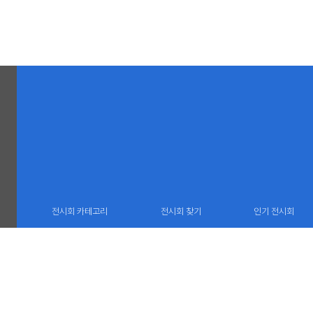
전시회 카테고리
전시회 찾기
인기 전시회
(06732) 서울 서초구 서운로 13 중앙로얄오피스 1606호
TEL : 02 22