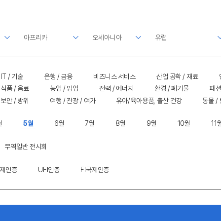
IT / 기술
은행 / 금융
비즈니스 서비스
산업 공학 / 재료
식품 / 음료
농업 / 임업
전력 / 에너지
환경 / 폐기물
패션
보안 / 방위
여행 / 관광 / 여가
유아/육아용품, 출산 건강
동물 /
월
5월
6월
7월
8월
9월
10월
11
무역일반 전시회
국제인증
UFI인증
FI국제인증