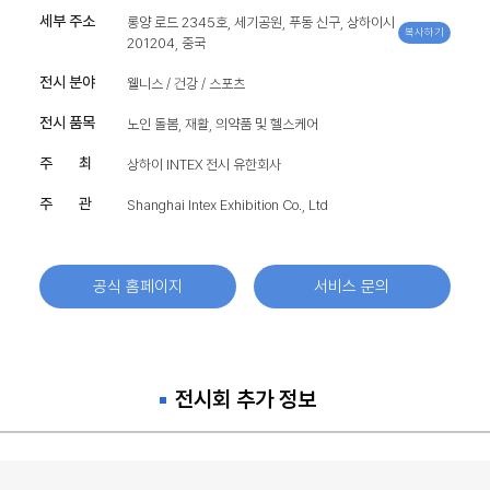
세부 주소
롱양 로드 2345호, 세기공원, 푸동 신구, 상하이시
복사하기
201204, 중국
전시 분야
웰니스 / 건강 / 스포츠
전시 품목
노인 돌봄, 재활, 의약품 및 헬스케어
주 최
상하이 INTEX 전시 유한회사
주 관
Shanghai Intex Exhibition Co., Ltd
공식 홈페이지
서비스 문의
전시회 추가 정보