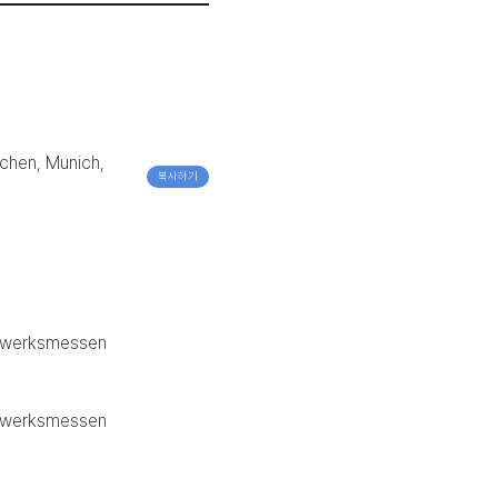
hen, Munich,
복사하기
dwerksmessen
dwerksmessen