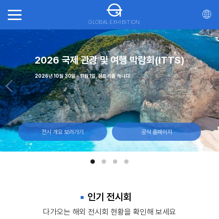
GLOBAL EXHIBITION
(CNE)
가스
2026 국제 관광 및 여행 박람회(ITTS)
월 7일 캐나다 토론토, 엑시비션 플레이스
 - 23일 마리나 베이 샌즈, 싱가포르
 - 12일, 라스베이거스 컨벤션 센터
2026년 10월 30일 - 11월 1일, 몬트리올 캐나다
전시 개요 보러가기
전시 개요 보러가기
전시 개요 보러가기
전시 개요 보러가기
공식 홈페이지
공식 홈페이지
공식 홈페이지
공식 홈페이지
인기 전시회
다가오는 해외 전시회 현황을 확인해 보세요