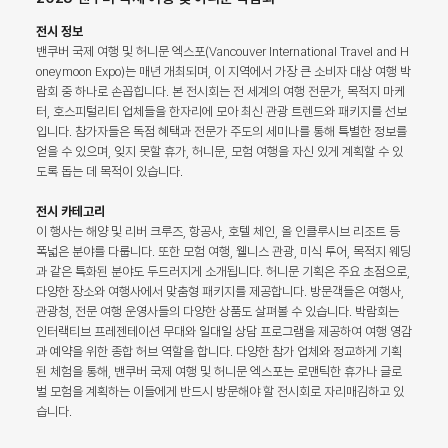
전시 정보
밴쿠버 국제 여행 및 허니문 엑스포(Vancouver International Travel and H
oneymoon Expo)는 매년 개최되며, 이 지역에서 가장 큰 소비자 대상 여행 박
람회 중 하나로 손꼽힙니다. 본 전시회는 전 세계의 여행 전문가, 목적지 마케
터, 호스피털리티 업체들을 한자리에 모아 최신 관광 트렌드와 패키지를 선보
입니다. 참가자들은 독점 혜택과 전문가 주도의 세미나를 통해 특별한 정보를
얻을 수 있으며, 잊지 못할 휴가, 허니문, 모험 여행을 자신 있게 계획할 수 있
도록 돕는 데 목적이 있습니다.
전시 카테고리
이 행사는 해양 및 리버 크루즈, 항공사, 호텔 체인, 올 인클루시브 리조트 등
폭넓은 분야를 다룹니다. 또한 모험 여행, 웰니스 관광, 미식 투어, 목적지 웨딩
과 같은 특화된 분야도 두드러지게 소개됩니다. 허니문 기획은 주요 초점으로,
다양한 장소와 여행사에서 맞춤형 패키지를 제공합니다. 방문객들은 여행사,
관광청, 전문 여행 운영사들의 다양한 상품도 살펴볼 수 있습니다. 박람회는
인터랙티브 프레젠테이션 무대와 일대일 상담 프로그램을 제공하여 여행 영감
과 예약을 위한 종합 허브 역할을 합니다. 다양한 참가 업체와 정교하게 기획
된 체험을 통해, 밴쿠버 국제 여행 및 허니문 엑스포는 로맨틱한 휴가나 글로
벌 모험을 계획하는 이들에게 반드시 방문해야 할 전시회로 자리매김하고 있
습니다.