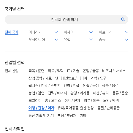
국가별 선택
전체 국가
산업별 선택
전체 산업
교육 / 훈련
의료 / 약학
IT / 기술
은행 / 금융
비즈니스 서비스
산업 공학 / 재료
엔터테인먼트 / 미디어
과학 / 연구
웰니스 / 건강 / 스포츠
건축 / 건설
예술 / 공예
식품 / 음료
농업 / 임업
전력 / 에너지
환경 / 폐기물
패션 / 뷰티
물류 / 운송
모빌리티
홈 / 오피스
전기 / 전자
의류 / 의복
보안 / 방위
여행 / 관광 / 여가
유아/육아용품, 출산 건강
동물 / 반려동물
통신 기술 및 기기
포장 / 포장재
기타
전시 개최일