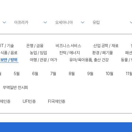
IT / 기술
은행 / 금융
비즈니스 서비스
산업 공학 / 재료
식품 / 음료
농업 / 임업
전력 / 에너지
환경 / 폐기물
패션
보안 / 방위
여행 / 관광 / 여가
유아/육아용품, 출산 건강
동물 /
월
5월
6월
7월
8월
9월
10월
11
무역일반 전시회
국제인증
UFI인증
FI국제인증