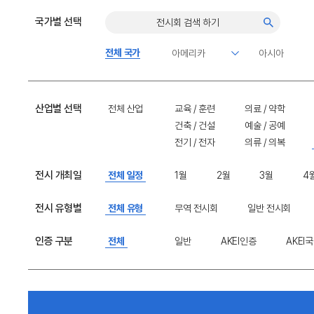
국가별 선택
전체 국가
산업별 선택
전체 산업
교육 / 훈련
의료 / 약학
건축 / 건설
예술 / 공예
전기 / 전자
의류 / 의복
전시 개최일
전체 일정
1월
2월
3월
4
전시 유형별
전체 유형
무역 전시회
일반 전시회
인증 구분
전체
일반
AKEI인증
AKEI