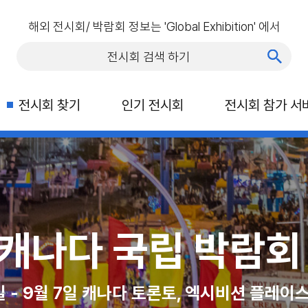
해외 전시회/ 박람회 정보는 'Global Exhibition' 에서
전시회 찾기
인기 전시회
전시회 참가 서
행 박람회(ITTS)
C 라스베가스
 캐나다 국립 박람회 
2026 
캐나다
일, 라스베이거스 컨벤션 센터
1일 - 9월 7일 캐나다 토론토, 엑시비션 플레이
2026년 10월 21일 - 23일