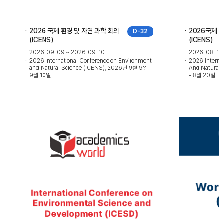
2026 국제 환경 및 자연 과학 회의
2026국제
D-32
(ICENS)
(ICENS)
2026-09-09 ~ 2026-09-10
2026-08-1
2026 International Conference on Environment
2026 Inter
and Natural Science (ICENS), 2026년 9월 9일 -
And Natura
9월 10일
- 8월 20일