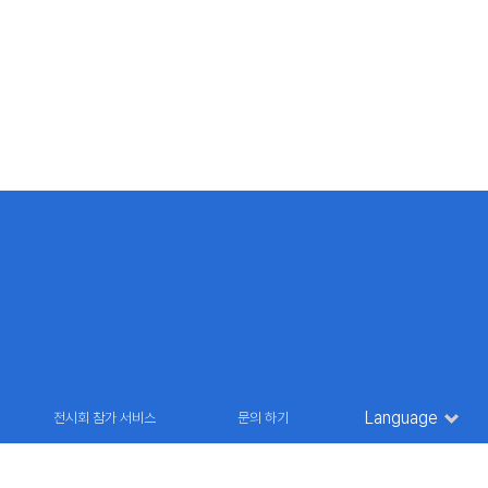
Language
전시회 참가 서비스
문의 하기
36 9835
E-MAIL : marketing@futuroinfo.co.kr