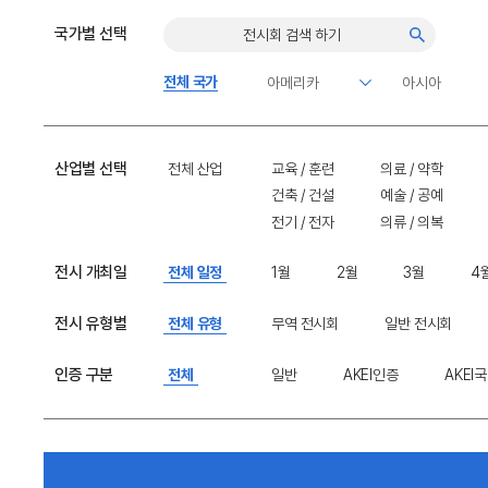
국가별 선택
전체 국가
산업별 선택
전체 산업
교육 / 훈련
의료 / 약학
건축 / 건설
예술 / 공예
전기 / 전자
의류 / 의복
전시 개최일
전체 일정
1월
2월
3월
4
전시 유형별
전체 유형
무역 전시회
일반 전시회
인증 구분
전체
일반
AKEI인증
AKEI