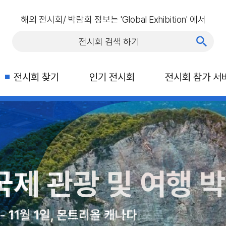
해외 전시회/ 박람회 정보는 'Global Exhibition' 에서
전시회 찾기
인기 전시회
전시회 참가 서
박람회 (CNE)
C 라스베가스
아시아
제 관광 및 여행 박람
다 토론토, 엑시비션 플레이스
일, 라스베이거스 컨벤션 센터
 23일 마리나 베이 샌즈, 싱가포르
 11월 1일, 몬트리올 캐나다