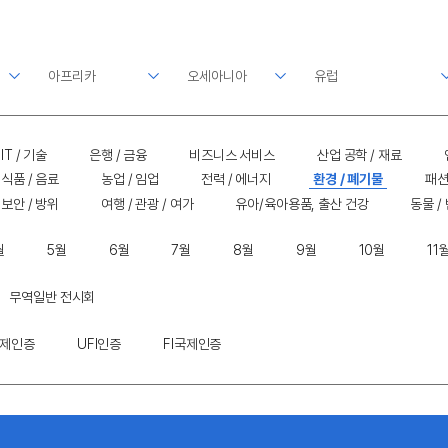
IT / 기술
은행 / 금융
비즈니스 서비스
산업 공학 / 재료
식품 / 음료
농업 / 임업
전력 / 에너지
환경 / 폐기물
패션
보안 / 방위
여행 / 관광 / 여가
유아/육아용품, 출산 건강
동물 /
월
5월
6월
7월
8월
9월
10월
11
무역일반 전시회
국제인증
UFI인증
FI국제인증