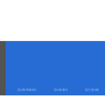
전시회 카테고리
전시회 찾기
인기 전시회
(06732) 서울 서초구 서운로 13 중앙로얄오피스 1606호
TEL : 02 22