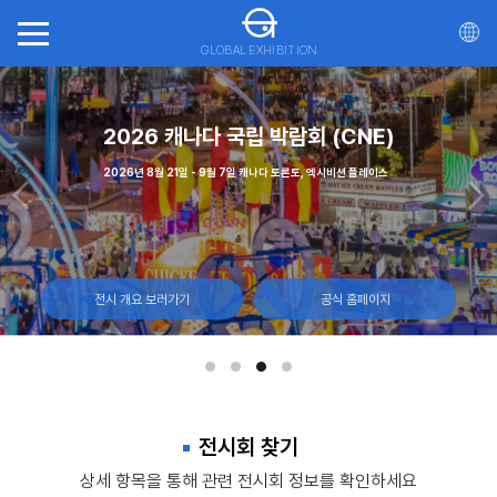
GLOBAL EXHIBITION
회(ITTS)
가스
2026 캐나다 국립 박람회 (CNE)
20
일, 몬트리올 캐나다
 - 12일, 라스베이거스 컨벤션 센터
2026년 8월 21일 - 9월 7일 캐나다 토론토, 엑시비션 플레이스
2026년 10월 21일 - 23일 마
전시 개요 보러가기
전시 개요 보러가기
전시 개요 보러가기
공식 홈페이지
공식 홈페이지
공식 홈페이지
전시회 찾기
상세 항목을 통해 관련 전시회 정보를 확인하세요