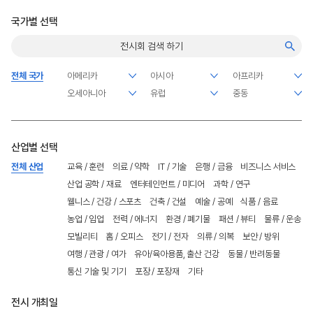
국가별 선택
전체 국가
산업별 선택
전체 산업
교육 / 훈련
의료 / 약학
IT / 기술
은행 / 금융
비즈니스 서비스
산업 공학 / 재료
엔터테인먼트 / 미디어
과학 / 연구
웰니스 / 건강 / 스포츠
건축 / 건설
예술 / 공예
식품 / 음료
농업 / 임업
전력 / 에너지
환경 / 폐기물
패션 / 뷰티
물류 / 운송
모빌리티
홈 / 오피스
전기 / 전자
의류 / 의복
보안 / 방위
여행 / 관광 / 여가
유아/육아용품, 출산 건강
동물 / 반려동물
통신 기술 및 기기
포장 / 포장재
기타
전시 개최일