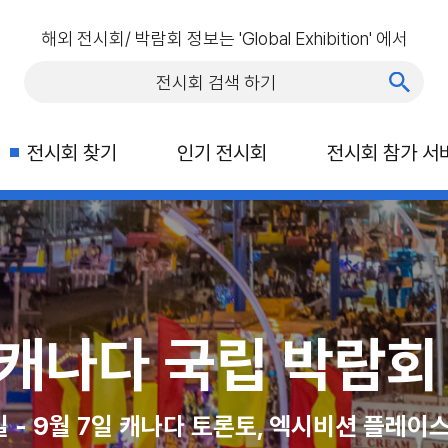
해외 전시회/ 박람회 정보는 'Global Exhibition' 에서
전시회 찾기
인기 전시회
전시회 참가 서
행 박람회(ITTS)
박람회 (CNE)
C 라스베가스
026 ITB 아시아
캐나다
다 토론토, 엑시비션 플레이스
일, 라스베이거스 컨벤션 센터
26년 10월 21일 - 23일 마리나 베이 샌즈, 