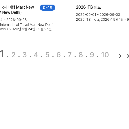
 국제 여행 Mart New
2026 ITB 인도
D-46
TM New Delhi)
2026-09-01 ~ 2026-09-03
2026 ITB India, 2026년 9월 1일 - 
4 ~ 2026-09-26
International Travel Mart New Delhi
Delhi), 2026년 9월 24일 - 9월 26일
1
2
3
4
5
6
7
8
9
10