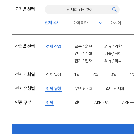
국가별 선택
전체 국가
산업별 선택
전체 산업
교육 / 훈련
의료 / 약학
건축 / 건설
예술 / 공예
전기 / 전자
의류 / 의복
전시 개최일
전체 일정
1월
2월
3월
4
전시 유형별
전체 유형
무역 전시회
일반 전시회
인증 구분
전체
일반
AKEI인증
AKEI