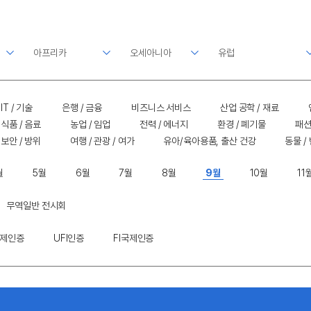
IT / 기술
은행 / 금융
비즈니스 서비스
산업 공학 / 재료
식품 / 음료
농업 / 임업
전력 / 에너지
환경 / 폐기물
패션
보안 / 방위
여행 / 관광 / 여가
유아/육아용품, 출산 건강
동물 /
월
5월
6월
7월
8월
9월
10월
11
무역일반 전시회
국제인증
UFI인증
FI국제인증