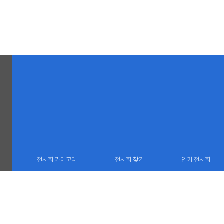
전시회 카테고리
전시회 찾기
인기 전시회
(06732) 서울 서초구 서운로 13 중앙로얄오피스 1606호
TEL : 02 22