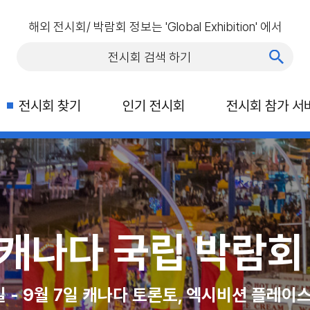
해외 전시회/ 박람회 정보는 'Global Exhibition' 에서
전시회 찾기
인기 전시회
전시회 참가 서
행 박람회(ITTS)
C 라스베가스
 캐나다 국립 박람회 
2026 
캐나다
일, 라스베이거스 컨벤션 센터
1일 - 9월 7일 캐나다 토론토, 엑시비션 플레이
2026년 10월 21일 - 23일