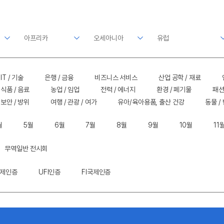
IT / 기술
은행 / 금융
비즈니스 서비스
산업 공학 / 재료
식품 / 음료
농업 / 임업
전력 / 에너지
환경 / 폐기물
패션
보안 / 방위
여행 / 관광 / 여가
유아/육아용품, 출산 건강
동물 /
월
5월
6월
7월
8월
9월
10월
11
무역일반 전시회
국제인증
UFI인증
FI국제인증