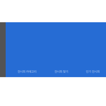
전시회 카테고리
전시회 찾기
인기 전시회
(06732) 서울 서초구 서운로 13 중앙로얄오피스 1606호
TEL : 02 22