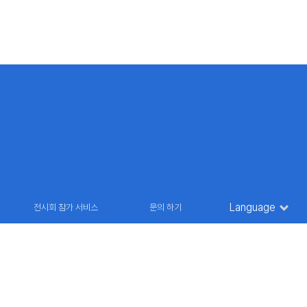
Language
전시회 참가 서비스
문의 하기
36 9835
E-MAIL : marketing@futuroinfo.co.kr