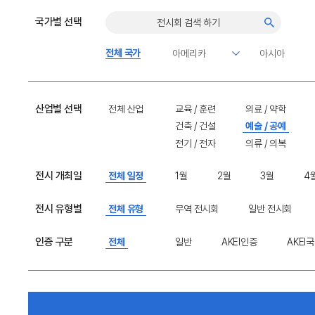
국가별 선택
전체 국가
산업별 선택
전체 산업
교육 / 훈련
의료 / 약학
건축 / 건설
예술 / 공예
전기 / 전자
의류 / 의복
전시 개최일
전체 일정
1월
2월
3월
4
전시 유형별
전체 유형
무역 전시회
일반 전시회
인증 구분
전체
일반
AKEI인증
AKEI