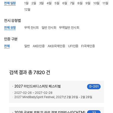
전체 일정
1월
2월
3월
4월
5월
6월
7월
8월
9월
10월
11월
12월
전시 유형별
전체 유형
무역 전시회
일반 전시회
무역일반 전시회
인증 구분
전체
일반
AKEI인증
AKEI국제인증
UFI인증
FI국제인증
검색 결과 총 7820 건
2027 마인드바디스피릿 페스티벌
D-201
2027-02-26 ~ 2027-02-28
2027 MindBodySpirit Festival, 2027년 2월 26일 - 2월 28일
2026 글로벌 호텔 및 관광 경영 컨퍼런스(GCHTM)
23