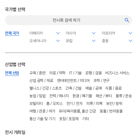
국가별 선택
전체 국가
산업별 선택
전체 산업
교육 / 훈련
의료 / 약학
IT / 기술
은행 / 금융
비즈니스 서비스
산업 공학 / 재료
엔터테인먼트 / 미디어
과학 / 연구
웰니스 / 건강 / 스포츠
건축 / 건설
예술 / 공예
식품 / 음료
농업 / 임업
전력 / 에너지
환경 / 폐기물
패션 / 뷰티
물류 / 운송
모빌리티
홈 / 오피스
전기 / 전자
의류 / 의복
보안 / 방위
여행 / 관광 / 여가
유아/육아용품, 출산 건강
동물 / 반려동물
통신 기술 및 기기
포장 / 포장재
기타
전시 개최일