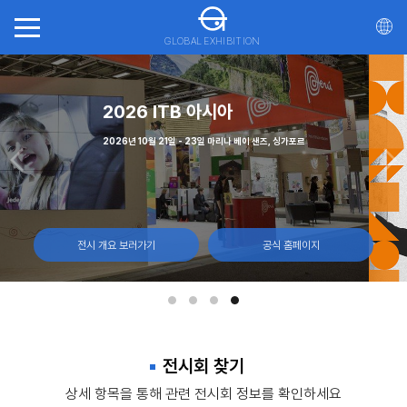
GLOBAL EXHIBITION
회(ITTS)
(CNE)
가스
2026 ITB 아시아
일, 몬트리올 캐나다
월 7일 캐나다 토론토, 엑시비션 플레이스
 - 12일, 라스베이거스 컨벤션 센터
2026년 10월 21일 - 23일 마리나 베이 샌즈, 싱가포르
전시 개요 보러가기
전시 개요 보러가기
전시 개요 보러가기
전시 개요 보러가기
공식 홈페이지
공식 홈페이지
공식 홈페이지
공식 홈페이지
전시회 찾기
상세 항목을 통해 관련 전시회 정보를 확인하세요